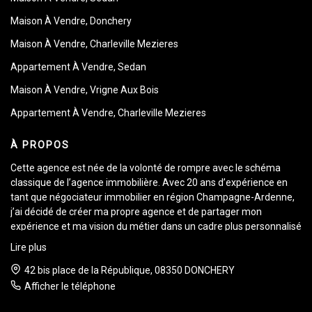
Maison À Vendre, Donchery
Maison À Vendre, Charleville Mezieres
Appartement À Vendre, Sedan
Maison À Vendre, Vrigne Aux Bois
Appartement À Vendre, Charleville Mezieres
À PROPOS
Cette agence est née de la volonté de rompre avec le schéma
classique de l’agence immobilière. Avec 20 ans d’expérience en
tant que négociateur immobilier en région Champagne-Ardenne,
j’ai décidé de créer ma propre agence et de partager mon
expérience et ma vision du métier dans un cadre plus personnalisé
et individuel.
Lire plus
Je serai donc votre seul et unique interlocuteur tout au long de
votre transaction.
42 bis place de la République, 08350 DONCHERY
Activement à votre écoute, mon objectif est de cerner
Afficher le téléphone
efficacement vos besoins et vos attentes afin de trouver le bien