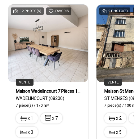
12 PHOTO(S)
FAVORIS
9 PHOTO(S)
VENTE
VENTE
Maison Wadelincourt 7 Pièces 170 M2
WADELINCOURT (08200)
ST MENGES (082
7 pièce(s) / 170 m²
7 pièce(s) / 130 m²
x 1
x 7
x 2
x 3
x 5