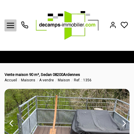
Acheter
Vente maison 90 m², Sedan 08200Ardennes
Louer
Accueil
Maisons
A vendre
Maison
Ref. : 1356
Vendre
Biens vendus
Estimation