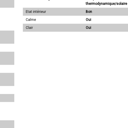
thermodynamique/solaire
Etat intérieur
Bon
Calme
Oui
Clair
Oui