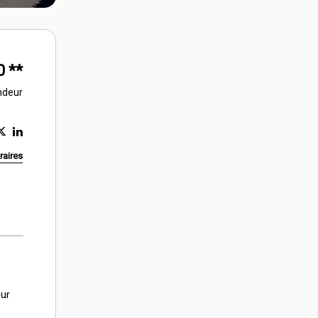
0
**
ndeur
raires
our