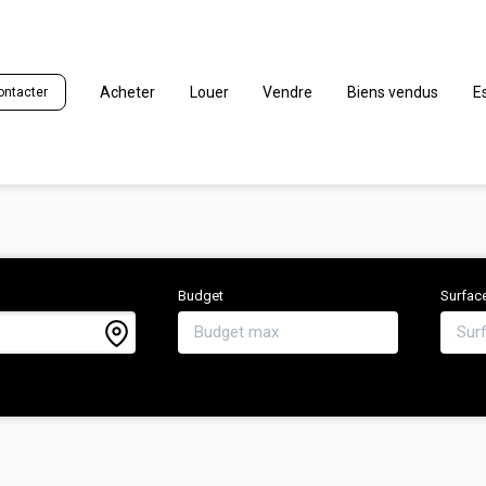
Acheter
Louer
Vendre
Biens vendus
E
ontacter
Budget
Surfac